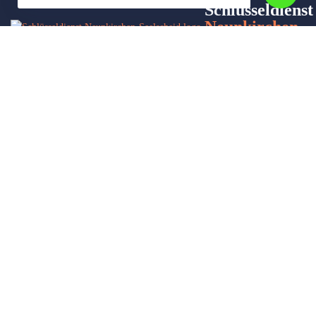
Schlüsseldienst
Neunkirchen-
Seelscheid-24
Wir sind Ihr Helfer in Not in Sachen Schlüsseldienst. Zu jeder
Tages- und Nachtzeit für Sie da!
Impressum/Datenschutzerklärung
Stadtteile
Sitemap
Partner
Leistungen